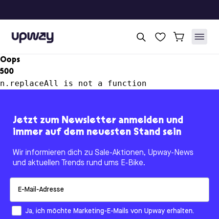
Upway
Oops
500
n.replaceAll is not a function
Jetzt zum Newsletter anmelden und
immer auf dem neuesten Stand sein
Wir informieren dich zu Sale-Aktionen, Upway-News
und aktuellen Trends rund ums E-Bike.
Email
How would you like to hear from us?
Ja, ich möchte Marketing-E-Mails von Upway erhalten.