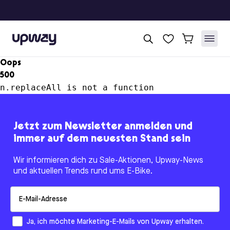
Upway
Oops
500
n.replaceAll is not a function
Jetzt zum Newsletter anmelden und
immer auf dem neuesten Stand sein
Wir informieren dich zu Sale-Aktionen, Upway-News
und aktuellen Trends rund ums E-Bike.
Email
How would you like to hear from us?
Ja, ich möchte Marketing-E-Mails von Upway erhalten.