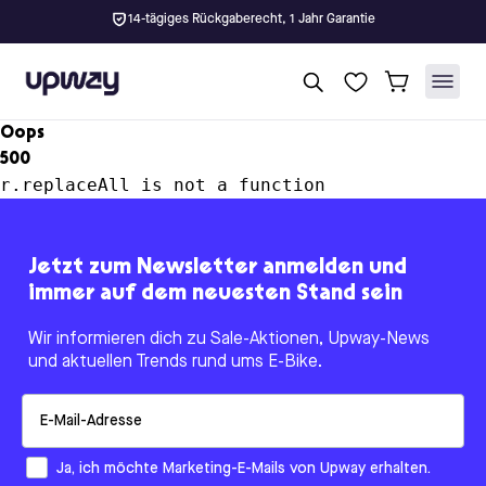
14-tägiges Rückgaberecht, 1 Jahr Garantie
Upway
Oops
500
r.replaceAll is not a function
Jetzt zum Newsletter anmelden und
immer auf dem neuesten Stand sein
Wir informieren dich zu Sale-Aktionen, Upway-News
und aktuellen Trends rund ums E-Bike.
Email
How would you like to hear from us?
Ja, ich möchte Marketing-E-Mails von Upway erhalten.