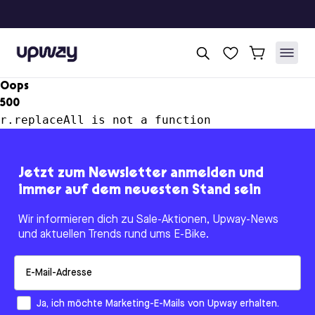
Upway
Oops
500
r.replaceAll is not a function
Jetzt zum Newsletter anmelden und
immer auf dem neuesten Stand sein
Wir informieren dich zu Sale-Aktionen, Upway-News
und aktuellen Trends rund ums E-Bike.
Email
How would you like to hear from us?
Ja, ich möchte Marketing-E-Mails von Upway erhalten.