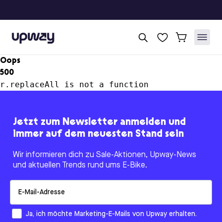
Upway
Oops
500
r.replaceAll is not a function
Jetzt zum Newsletter anmelden und
immer auf dem neuesten Stand sein
Wir informieren dich zu Sale-Aktionen, Upway-News
und aktuellen Trends rund ums E-Bike.
Email
How would you like to hear from us?
Ja, ich möchte Marketing-E-Mails von Upway erhalten.