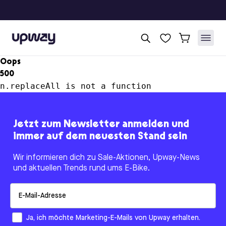
Upway
Oops
500
n.replaceAll is not a function
Jetzt zum Newsletter anmelden und
immer auf dem neuesten Stand sein
Wir informieren dich zu Sale-Aktionen, Upway-News
und aktuellen Trends rund ums E-Bike.
Email
How would you like to hear from us?
Ja, ich möchte Marketing-E-Mails von Upway erhalten.