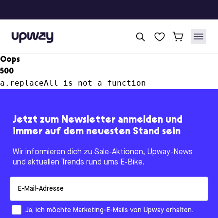
Upway
Oops
500
a.replaceAll is not a function
Jetzt zum Newsletter anmelden und
immer auf dem neuesten Stand sein
Wir informieren dich zu Sale-Aktionen, Upway-News
und aktuellen Trends rund ums E-Bike.
Email
How would you like to hear from us?
Ja, ich möchte Marketing-E-Mails von Upway erhalten.