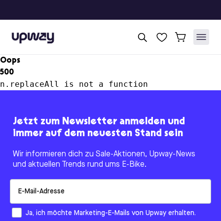
Upway
Oops
500
n.replaceAll is not a function
Jetzt zum Newsletter anmelden und
immer auf dem neuesten Stand sein
Wir informieren dich zu Sale-Aktionen, Upway-News
und aktuellen Trends rund ums E-Bike.
Email
How would you like to hear from us?
Ja, ich möchte Marketing-E-Mails von Upway erhalten.