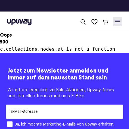
Upway
Oops
500
c.collections.nodes.at is not a function
Jetzt zum Newsletter anmelden und
immer auf dem neuesten Stand sein
Wir informieren dich zu Sale-Aktionen, Upway-News
und aktuellen Trends rund ums E-Bike.
Email
How would you like to hear from us?
Ja, ich möchte Marketing-E-Mails von Upway erhalten.