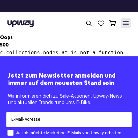
Upway
Oops
500
c.collections.nodes.at is not a function
Jetzt zum Newsletter anmelden und
immer auf dem neuesten Stand sein
Wir informieren dich zu Sale-Aktionen, Upway-News
und aktuellen Trends rund ums E-Bike.
Email
How would you like to hear from us?
Ja, ich möchte Marketing-E-Mails von Upway erhalten.