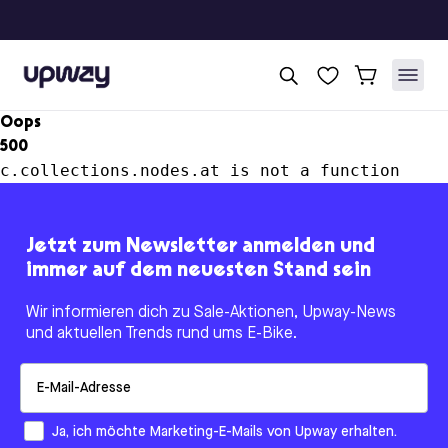
Upway
Oops
500
c.collections.nodes.at is not a function
Jetzt zum Newsletter anmelden und
immer auf dem neuesten Stand sein
Wir informieren dich zu Sale-Aktionen, Upway-News
und aktuellen Trends rund ums E-Bike.
Email
How would you like to hear from us?
Ja, ich möchte Marketing-E-Mails von Upway erhalten.