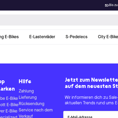
Bis zu
ng E-Bikes
E-Lastenräder
S-Pedelecs
City E-Bik
Jetzt zum Newslett
op
Hilfe
auf dem neuesten St
arken
Zahlung
Lieferung
Wir informieren dich zu Sa
be E-Bike
aktuellen Trends rund ums E
Rücksendung
ott E-Bike
Service nach dem
yer E-Bike
Email
Verkauf
ecialized