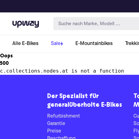
Upway
Alle E-Bikes
Sale
E-Mountainbikes
Trekki
Oops
500
c.collections.nodes.at is not a function
Der Spezialist für
T
generalüberholte E-Bikes
M
Refurbishment
Cu
Garantie
Sc
Preise
Fl
Beschaffung
Sp