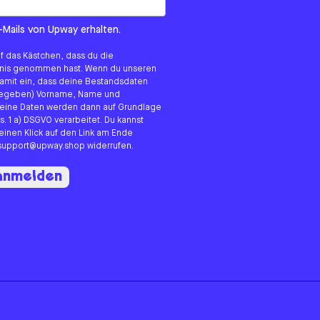
om us?
-Mails von Upway erhalten.
uf das Kästchen, dass du die
tnis genommen hast. Wenn du unseren
 damit ein, dass deine Bestandsdaten
angegeben) Vorname, Name und
eine Daten werden dann auf Grundlage
s. 1 a) DSGVO verarbeitet. Du kannst
 einen Klick auf den Link am Ende
n support@upway.shop widerrufen.
 anmelden