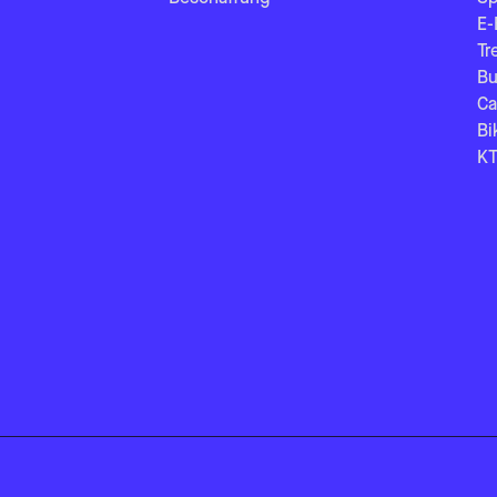
E-
Tr
Bu
Ca
Bi
KT