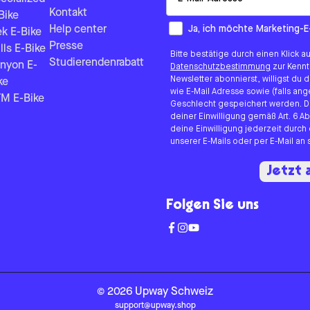
Kontakt
Bike
How would you like to hear fr
Ja, ich möchte Marketing-E
Help center
ek E-Bike
Presse
lls E-Bike
Bitte bestätige durch einen Klick a
Studierendenrabatt
nyon E-
Datenschutzbestimmung
zur Kenn
Newsletter abonnierst, willigst du
ke
wie E-Mail Adresse sowie (falls 
M E-Bike
Geschlecht gespeichert werden. D
deiner Einwilligung gemäß Art. 6 Ab
deine Einwilligung jederzeit durch
unserer E-Mails oder per E-Mail a
Jetzt
Folgen Sie uns
©
2026
Upway
Schweiz
support@upway.shop