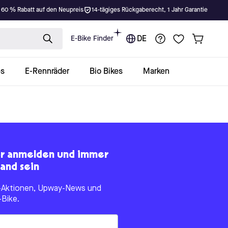
 60 % Rabatt auf den Neupreis
14-tägiges Rückgaberecht, 1 Jahr Garantie
E-Bike Finder
DE
es
E-Rennräder
Bio Bikes
Marken
er anmelden und immer
and sein
le-Aktionen, Upway-News und
-Bike.