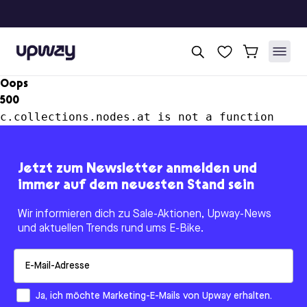
Upway
Oops
500
c.collections.nodes.at is not a function
Jetzt zum Newsletter anmelden und
immer auf dem neuesten Stand sein
Wir informieren dich zu Sale-Aktionen, Upway-News
und aktuellen Trends rund ums E-Bike.
Email
How would you like to hear from us?
Ja, ich möchte Marketing-E-Mails von Upway erhalten.