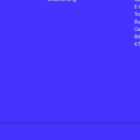
E-
Tr
Bu
Ca
Bi
KT