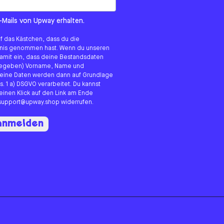
om us?
-Mails von Upway erhalten.
uf das Kästchen, dass du die
tnis genommen hast. Wenn du unseren
 damit ein, dass deine Bestandsdaten
angegeben) Vorname, Name und
eine Daten werden dann auf Grundlage
s. 1 a) DSGVO verarbeitet. Du kannst
 einen Klick auf den Link am Ende
n support@upway.shop widerrufen.
 anmelden