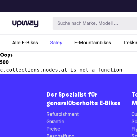
Upway
Alle E-Bikes
Sale
E-Mountainbikes
Trekki
Oops
500
c.collections.nodes.at is not a function
Der Spezialist für
T
generalüberholte E-Bikes
M
Refurbishment
Cu
Garantie
Sc
Preise
Fl
Beschaffung
Sp