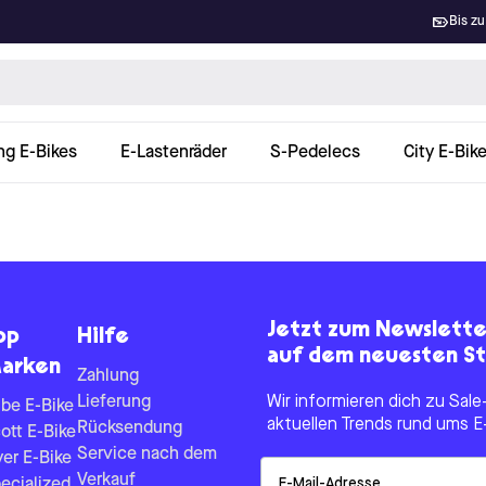
Bis zu
ng E-Bikes
E-Lastenräder
S-Pedelecs
City E-Bik
Jetzt zum Newslett
op
Hilfe
auf dem neuesten St
arken
Zahlung
Lieferung
Wir informieren dich zu Sa
be E-Bike
aktuellen Trends rund ums E
Rücksendung
ott E-Bike
Service nach dem
yer E-Bike
Email
Verkauf
ecialized