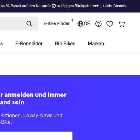
 60 % Rabatt auf den Neupreis
14-tägiges Rückgaberecht, 1 Jahr Garantie
E-Bike Finder
DE
es
E-Rennräder
Bio Bikes
Marken
er anmelden und immer
and sein
le-Aktionen, Upway-News und
-Bike.