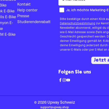
Kontakt
Bike
How would you like to hear fr
Ja, ich möchte Marketing-E
Help center
ek E-Bike
Presse
lls E-Bike
Bitte bestätige durch einen Klick a
Studierendenrabatt
nyon E-
Datenschutzbestimmung
zur Kenn
Newsletter abonnierst, willigst du
ke
wie E-Mail Adresse sowie (falls 
M E-Bike
Geschlecht gespeichert werden. D
deiner Einwilligung gemäß Art. 6 Ab
deine Einwilligung jederzeit durch
unserer E-Mails oder per E-Mail a
Jetzt
Folgen Sie uns
©
2026
Upway
Schweiz
support@upway.shop