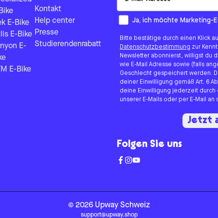
Kontakt
Bike
How would you like to hear fr
Ja, ich möchte Marketing-E
Help center
ek E-Bike
Presse
lls E-Bike
Bitte bestätige durch einen Klick a
Studierendenrabatt
nyon E-
Datenschutzbestimmung
zur Kenn
Newsletter abonnierst, willigst du
ke
wie E-Mail Adresse sowie (falls 
M E-Bike
Geschlecht gespeichert werden. D
deiner Einwilligung gemäß Art. 6 Ab
deine Einwilligung jederzeit durch
unserer E-Mails oder per E-Mail a
Jetzt
Folgen Sie uns
©
2026
Upway
Schweiz
support@upway.shop