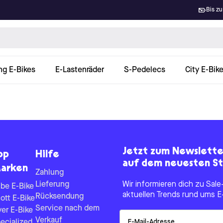
Bis zu
ng E-Bikes
E-Lastenräder
S-Pedelecs
City E-Bik
Jetzt zum Newslett
op
Hilfe
auf dem neuesten St
arken
Zahlung
Lieferung
Wir informieren dich zu Sa
be E-Bike
aktuellen Trends rund ums E
Rücksendung
ott E-Bike
Service nach dem
yer E-Bike
Email
Verkauf
ecialized