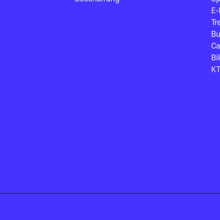
E-
Tr
Bu
Ca
Bi
KT