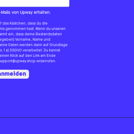
om us?
-Mails von Upway erhalten.
uf das Kästchen, dass du die
tnis genommen hast. Wenn du unseren
 damit ein, dass deine Bestandsdaten
angegeben) Vorname, Name und
eine Daten werden dann auf Grundlage
s. 1 a) DSGVO verarbeitet. Du kannst
 einen Klick auf den Link am Ende
n support@upway.shop widerrufen.
 anmelden