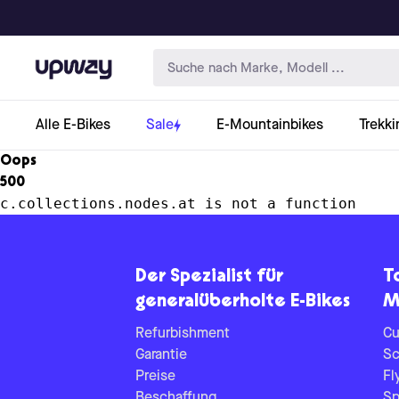
Upway
Alle E-Bikes
Sale
E-Mountainbikes
Trekki
Oops
500
c.collections.nodes.at is not a function
Der Spezialist für
T
generalüberholte E-Bikes
M
Refurbishment
Cu
Garantie
Sc
Preise
Fl
Beschaffung
Sp