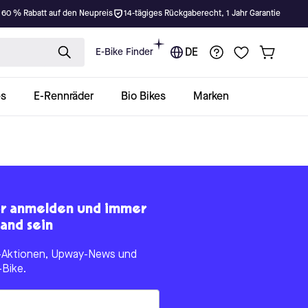
 60 % Rabatt auf den Neupreis
14-tägiges Rückgaberecht, 1 Jahr Garantie
E-Bike Finder
DE
es
E-Rennräder
Bio Bikes
Marken
er anmelden und immer
and sein
le-Aktionen, Upway-News und
-Bike.