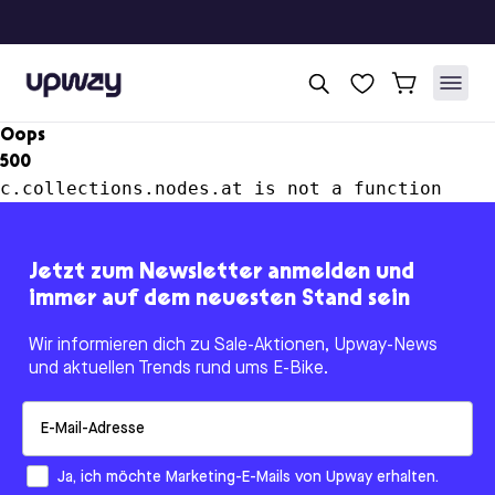
Upway
Oops
500
c.collections.nodes.at is not a function
Jetzt zum Newsletter anmelden und
immer auf dem neuesten Stand sein
Wir informieren dich zu Sale-Aktionen, Upway-News
und aktuellen Trends rund ums E-Bike.
Email
How would you like to hear from us?
Ja, ich möchte Marketing-E-Mails von Upway erhalten.