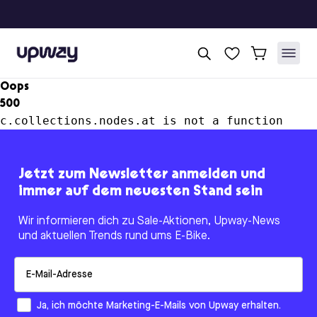
Upway
Oops
500
c.collections.nodes.at is not a function
Jetzt zum Newsletter anmelden und
immer auf dem neuesten Stand sein
Wir informieren dich zu Sale-Aktionen, Upway-News
und aktuellen Trends rund ums E-Bike.
Email
How would you like to hear from us?
Ja, ich möchte Marketing-E-Mails von Upway erhalten.