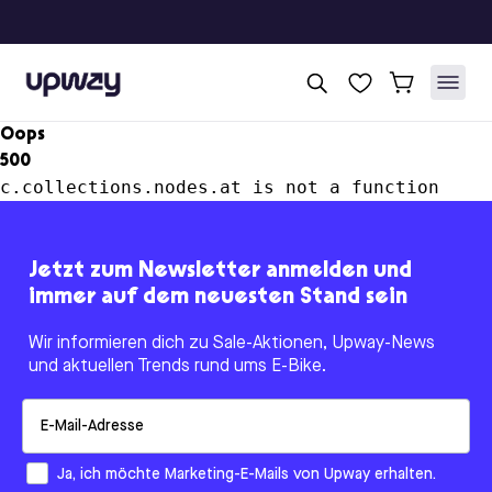
Upway
Oops
500
c.collections.nodes.at is not a function
Jetzt zum Newsletter anmelden und
immer auf dem neuesten Stand sein
Wir informieren dich zu Sale-Aktionen, Upway-News
und aktuellen Trends rund ums E-Bike.
Email
How would you like to hear from us?
Ja, ich möchte Marketing-E-Mails von Upway erhalten.