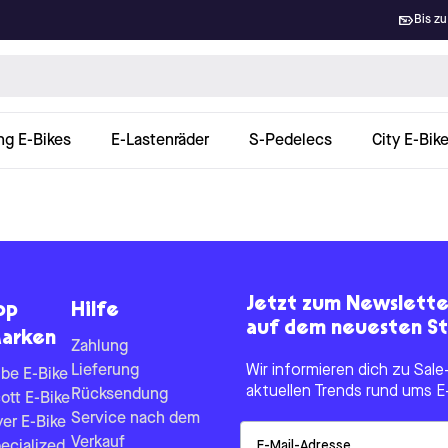
Bis zu
ng E-Bikes
E-Lastenräder
S-Pedelecs
City E-Bik
Jetzt zum Newslett
op
Hilfe
auf dem neuesten St
arken
Zahlung
Lieferung
Wir informieren dich zu Sa
be E-Bike
aktuellen Trends rund ums E
Rücksendung
ott E-Bike
Service nach dem
yer E-Bike
Email
Verkauf
ecialized