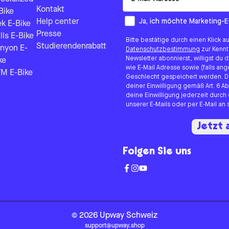
Kontakt
Bike
How would you like to hear fr
Ja, ich möchte Marketing-E
Help center
ek E-Bike
Presse
lls E-Bike
Bitte bestätige durch einen Klick a
Studierendenrabatt
nyon E-
Datenschutzbestimmung
zur Kenn
Newsletter abonnierst, willigst du
ke
wie E-Mail Adresse sowie (falls 
M E-Bike
Geschlecht gespeichert werden. D
deiner Einwilligung gemäß Art. 6 Ab
deine Einwilligung jederzeit durch
unserer E-Mails oder per E-Mail a
Jetzt
Folgen Sie uns
©
2026
Upway
Schweiz
support@upway.shop