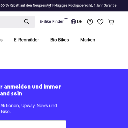
 60 % Rabatt auf den Neupreis
14-tägiges Rückgaberecht, 1 Jahr Garantie
E-Bike Finder
DE
es
E-Rennräder
Bio Bikes
Marken
er anmelden und immer
and sein
le-Aktionen, Upway-News und
-Bike.