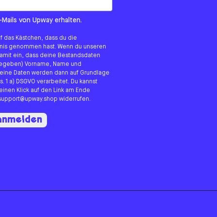
om us?
-Mails von Upway erhalten.
uf das Kästchen, dass du die
tnis genommen hast. Wenn du unseren
 damit ein, dass deine Bestandsdaten
angegeben) Vorname, Name und
eine Daten werden dann auf Grundlage
s. 1 a) DSGVO verarbeitet. Du kannst
 einen Klick auf den Link am Ende
n support@upway.shop widerrufen.
 anmelden