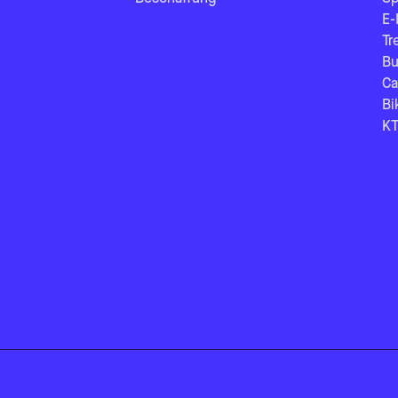
E-
Tr
Bu
Ca
Bi
KT