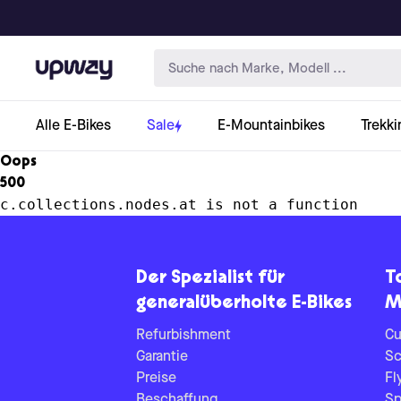
Upway
Alle E-Bikes
Sale
E-Mountainbikes
Trekki
Oops
500
c.collections.nodes.at is not a function
Der Spezialist für
T
generalüberholte E-Bikes
M
Refurbishment
Cu
Garantie
Sc
Preise
Fl
Beschaffung
Sp