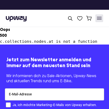
Upway
Oops
500
c.collections.nodes.at is not a function
Jetzt zum Newsletter anmelden und
immer auf dem neuesten Stand sein
Wir informieren dich zu Sale-Aktionen, Upway-News
und aktuellen Trends rund ums E-Bike.
Email
How would you like to hear from us?
Ja, ich möchte Marketing-E-Mails von Upway erhalten.