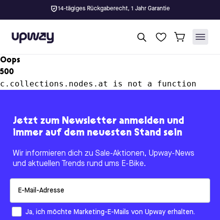
14-tägiges Rückgaberecht, 1 Jahr Garantie
Upway
Oops
500
c.collections.nodes.at is not a function
Jetzt zum Newsletter anmelden und
immer auf dem neuesten Stand sein
Wir informieren dich zu Sale-Aktionen, Upway-News
und aktuellen Trends rund ums E-Bike.
Email
How would you like to hear from us?
Ja, ich möchte Marketing-E-Mails von Upway erhalten.