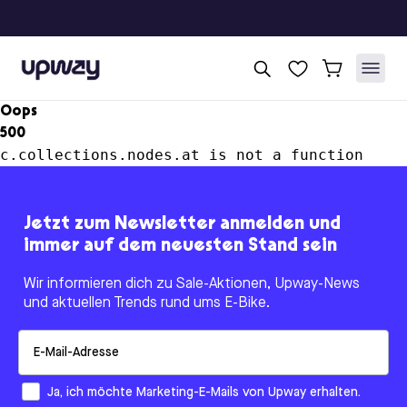
Upway
Oops
500
c.collections.nodes.at is not a function
Jetzt zum Newsletter anmelden und
immer auf dem neuesten Stand sein
Wir informieren dich zu Sale-Aktionen, Upway-News
und aktuellen Trends rund ums E-Bike.
Email
How would you like to hear from us?
Ja, ich möchte Marketing-E-Mails von Upway erhalten.