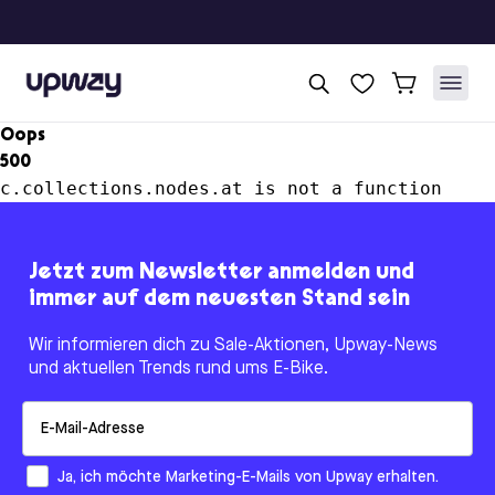
Upway
Oops
500
c.collections.nodes.at is not a function
Jetzt zum Newsletter anmelden und
immer auf dem neuesten Stand sein
Wir informieren dich zu Sale-Aktionen, Upway-News
und aktuellen Trends rund ums E-Bike.
Email
How would you like to hear from us?
Ja, ich möchte Marketing-E-Mails von Upway erhalten.