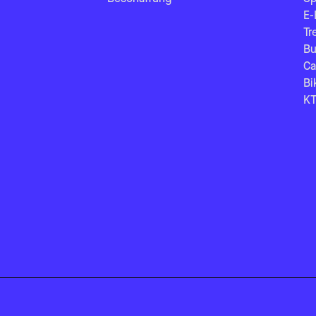
E-
Tr
Bu
Ca
Bi
KT