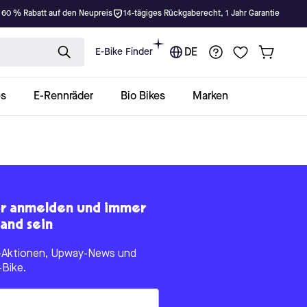
 60 % Rabatt auf den Neupreis
14-tägiges Rückgaberecht, 1 Jahr Garantie
E-Bike Finder
DE
es
E-Rennräder
Bio Bikes
Marken
er anmelden und immer
and sein
le-Aktionen, Upway-News und
-Bike.