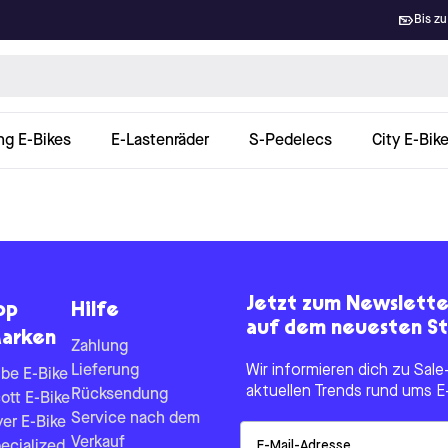
Bis zu
ng E-Bikes
E-Lastenräder
S-Pedelecs
City E-Bik
Jetzt zum Newslett
op
Hilfe
auf dem neuesten St
arken
Zahlung
Lieferung
Wir informieren dich zu Sa
be E-Bike
aktuellen Trends rund ums E
Rücksendung
ott E-Bike
Service nach dem
yer E-Bike
Email
Verkauf
ecialized