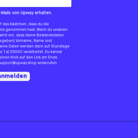
om us?
-Mails von Upway erhalten.
uf das Kästchen, dass du die
tnis genommen hast. Wenn du unseren
 damit ein, dass deine Bestandsdaten
angegeben) Vorname, Name und
eine Daten werden dann auf Grundlage
s. 1 a) DSGVO verarbeitet. Du kannst
 einen Klick auf den Link am Ende
n support@upway.shop widerrufen.
 anmelden