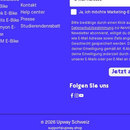
Kontakt
Bike
How would you like to hear fr
Ja, ich möchte Marketing-E
Help center
ek E-Bike
Presse
lls E-Bike
Bitte bestätige durch einen Klick a
Studierendenrabatt
nyon E-
Datenschutzbestimmung
zur Kenn
Newsletter abonnierst, willigst du
ke
wie E-Mail Adresse sowie (falls 
M E-Bike
Geschlecht gespeichert werden. D
deiner Einwilligung gemäß Art. 6 Ab
deine Einwilligung jederzeit durch
unserer E-Mails oder per E-Mail a
Jetzt
Folgen Sie uns
©
2026
Upway
Schweiz
support@upway.shop