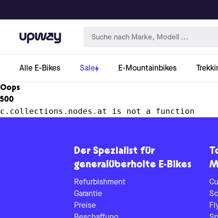
Upway
Alle E-Bikes
Sale
E-Mountainbikes
Trekki
Oops
500
c.collections.nodes.at is not a function
Der Spezialist für
T
generalüberholte E-Bikes
M
Refurbishment
Cu
Garantie
Sc
Preise
Fl
Beschaffung
Sp