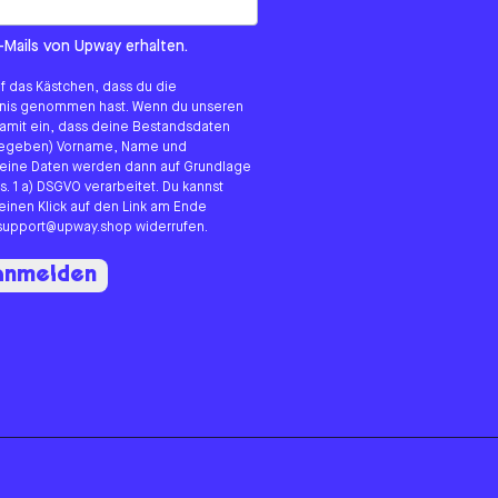
om us?
-Mails von Upway erhalten.
uf das Kästchen, dass du die
tnis genommen hast. Wenn du unseren
 damit ein, dass deine Bestandsdaten
angegeben) Vorname, Name und
eine Daten werden dann auf Grundlage
s. 1 a) DSGVO verarbeitet. Du kannst
 einen Klick auf den Link am Ende
n support@upway.shop widerrufen.
 anmelden