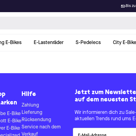
Bis zu
ng E-Bikes
E-Lastenräder
S-Pedelecs
City E-Bik
Jetzt zum Newslett
op
Hilfe
auf dem neuesten St
arken
Zahlung
Lieferung
Wir informieren dich zu Sa
be E-Bike
aktuellen Trends rund ums E
Rücksendung
ott E-Bike
Service nach dem
yer E-Bike
Email
Verkauf
ecialized