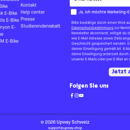
Kontakt
Bike
How would you like to hear fr
Ja, ich möchte Marketing-E
Help center
ek E-Bike
Presse
lls E-Bike
Bitte bestätige durch einen Klick a
Studierendenrabatt
nyon E-
Datenschutzbestimmung
zur Kenn
Newsletter abonnierst, willigst du
ke
wie E-Mail Adresse sowie (falls 
M E-Bike
Geschlecht gespeichert werden. D
deiner Einwilligung gemäß Art. 6 Ab
deine Einwilligung jederzeit durch
unserer E-Mails oder per E-Mail a
Jetzt
Folgen Sie uns
©
2026
Upway
Schweiz
support@upway.shop