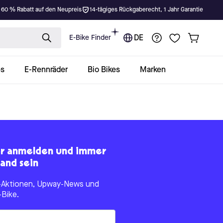
 60 % Rabatt auf den Neupreis
14-tägiges Rückgaberecht, 1 Jahr Garantie
E-Bike Finder
DE
es
E-Rennräder
Bio Bikes
Marken
er anmelden und immer
and sein
le-Aktionen, Upway-News und
-Bike.