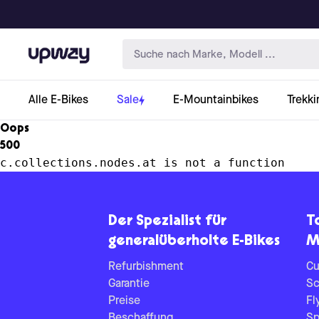
Upway
Alle E-Bikes
Sale
E-Mountainbikes
Trekki
Oops
500
c.collections.nodes.at is not a function
Der Spezialist für
T
generalüberholte E-Bikes
M
Refurbishment
Cu
Garantie
Sc
Preise
Fl
Beschaffung
Sp