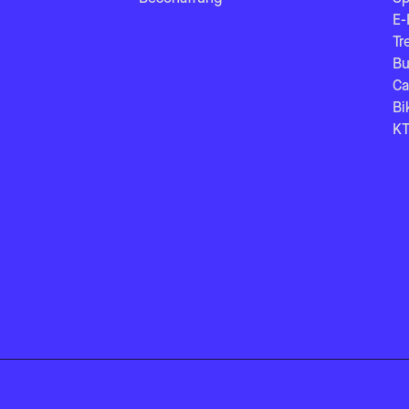
E-
Tr
Bu
Ca
Bi
KT