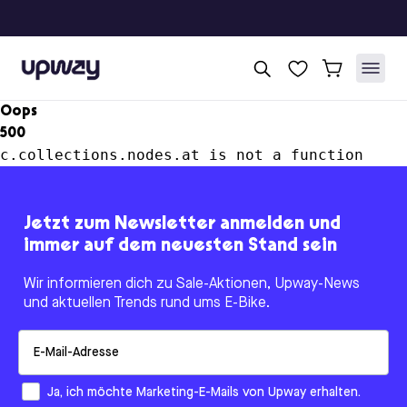
Upway
Oops
500
c.collections.nodes.at is not a function
Jetzt zum Newsletter anmelden und
immer auf dem neuesten Stand sein
Wir informieren dich zu Sale-Aktionen, Upway-News
und aktuellen Trends rund ums E-Bike.
Email
How would you like to hear from us?
Ja, ich möchte Marketing-E-Mails von Upway erhalten.