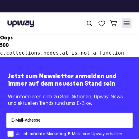
Upway
Oops
500
c.collections.nodes.at is not a function
Jetzt zum Newsletter anmelden und
immer auf dem neuesten Stand sein
Wir informieren dich zu Sale-Aktionen, Upway-News
und aktuellen Trends rund ums E-Bike.
Email
How would you like to hear from us?
Ja, ich möchte Marketing-E-Mails von Upway erhalten.