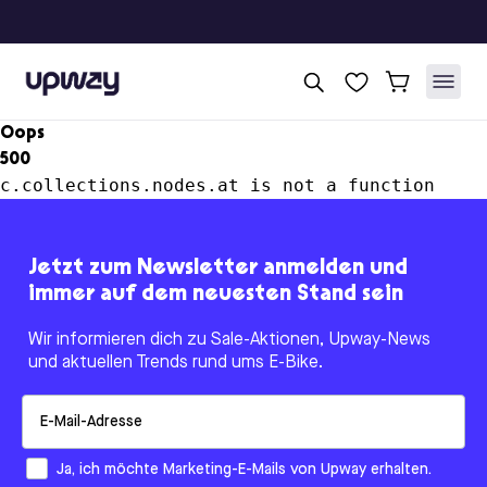
Upway
Oops
500
c.collections.nodes.at is not a function
Jetzt zum Newsletter anmelden und
immer auf dem neuesten Stand sein
Wir informieren dich zu Sale-Aktionen, Upway-News
und aktuellen Trends rund ums E-Bike.
Email
How would you like to hear from us?
Ja, ich möchte Marketing-E-Mails von Upway erhalten.