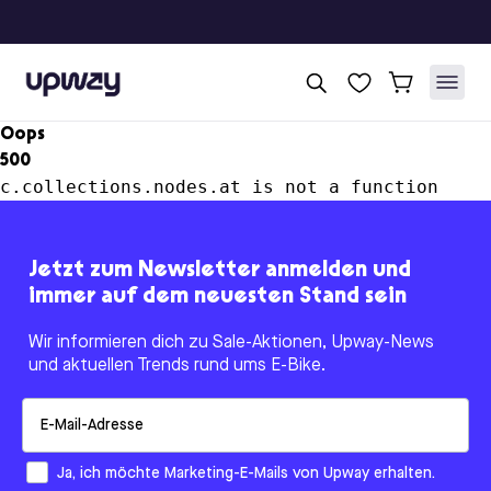
Upway
Oops
500
c.collections.nodes.at is not a function
Jetzt zum Newsletter anmelden und
immer auf dem neuesten Stand sein
Wir informieren dich zu Sale-Aktionen, Upway-News
und aktuellen Trends rund ums E-Bike.
Email
How would you like to hear from us?
Ja, ich möchte Marketing-E-Mails von Upway erhalten.