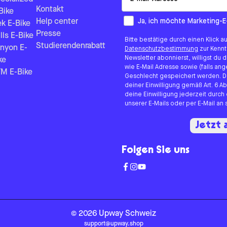
Kontakt
Bike
How would you like to hear fr
Ja, ich möchte Marketing-E
Help center
ek E-Bike
Presse
lls E-Bike
Bitte bestätige durch einen Klick a
Studierendenrabatt
nyon E-
Datenschutzbestimmung
zur Kenn
Newsletter abonnierst, willigst du
ke
wie E-Mail Adresse sowie (falls 
M E-Bike
Geschlecht gespeichert werden. D
deiner Einwilligung gemäß Art. 6 Ab
deine Einwilligung jederzeit durch
unserer E-Mails oder per E-Mail a
Jetzt
Folgen Sie uns
©
2026
Upway
Schweiz
support@upway.shop