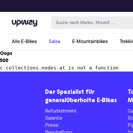
Upway
Alle E-Bikes
Sale
E-Mountainbikes
Trekki
Oops
500
c.collections.nodes.at is not a function
Der Spezialist für
T
generalüberholte E-Bikes
M
Refurbishment
Cu
Garantie
Sc
Preise
Fl
Beschaffung
Sp