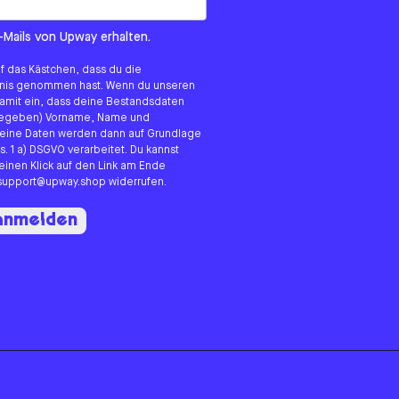
om us?
-Mails von Upway erhalten.
uf das Kästchen, dass du die
tnis genommen hast. Wenn du unseren
 damit ein, dass deine Bestandsdaten
angegeben) Vorname, Name und
eine Daten werden dann auf Grundlage
s. 1 a) DSGVO verarbeitet. Du kannst
 einen Klick auf den Link am Ende
n support@upway.shop widerrufen.
 anmelden