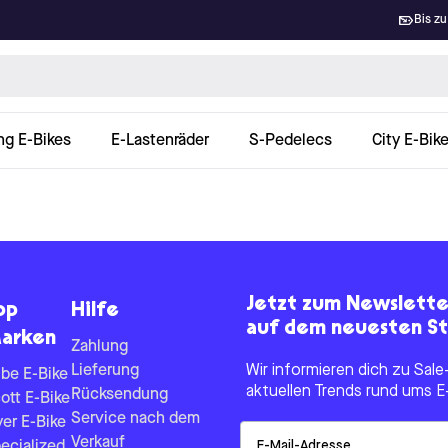
Bis zu
ng E-Bikes
E-Lastenräder
S-Pedelecs
City E-Bik
Jetzt zum Newslett
op
Hilfe
auf dem neuesten St
arken
Zahlung
Lieferung
Wir informieren dich zu Sa
be E-Bike
aktuellen Trends rund ums E
Rücksendung
ott E-Bike
Service nach dem
yer E-Bike
Email
Verkauf
ecialized