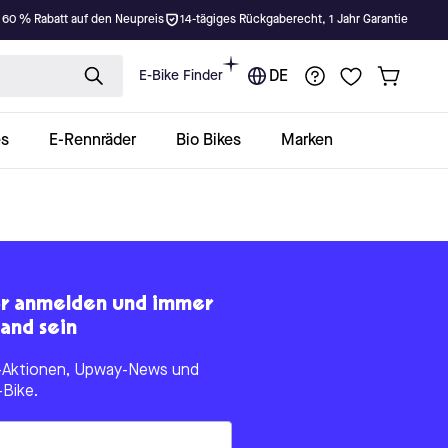
 60 % Rabatt auf den Neupreis
14-tägiges Rückgaberecht, 1 Jahr Garantie
E-Bike Finder
DE
es
E-Rennräder
Bio Bikes
Marken
er anmelden und immer
and sein
le-Aktionen, Upway-News und
-Bike.