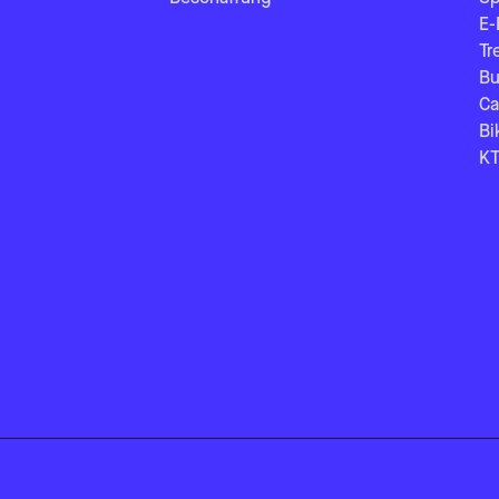
E-
Tr
Bu
Ca
Bi
KT