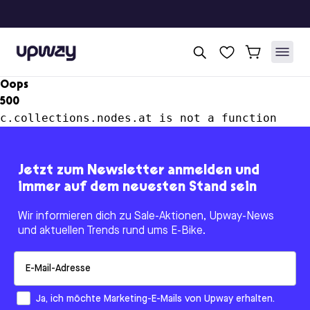
Upway
Oops
500
c.collections.nodes.at is not a function
Jetzt zum Newsletter anmelden und
immer auf dem neuesten Stand sein
Wir informieren dich zu Sale-Aktionen, Upway-News
und aktuellen Trends rund ums E-Bike.
Email
How would you like to hear from us?
Ja, ich möchte Marketing-E-Mails von Upway erhalten.