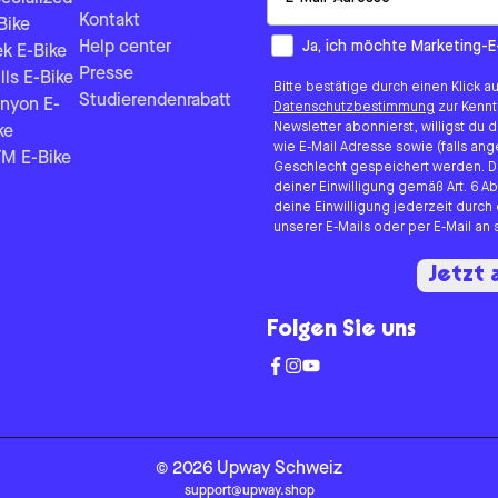
Kontakt
Bike
How would you like to hear fr
Ja, ich möchte Marketing-E
Help center
ek E-Bike
Presse
lls E-Bike
Bitte bestätige durch einen Klick a
Studierendenrabatt
nyon E-
Datenschutzbestimmung
zur Kenn
Newsletter abonnierst, willigst du
ke
wie E-Mail Adresse sowie (falls 
M E-Bike
Geschlecht gespeichert werden. D
deiner Einwilligung gemäß Art. 6 Ab
deine Einwilligung jederzeit durch
unserer E-Mails oder per E-Mail a
Jetzt
Folgen Sie uns
©
2026
Upway
Schweiz
support@upway.shop