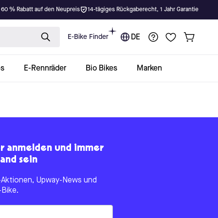
 60 % Rabatt auf den Neupreis
14-tägiges Rückgaberecht, 1 Jahr Garantie
E-Bike Finder
DE
es
E-Rennräder
Bio Bikes
Marken
er anmelden und immer
and sein
le-Aktionen, Upway-News und
-Bike.