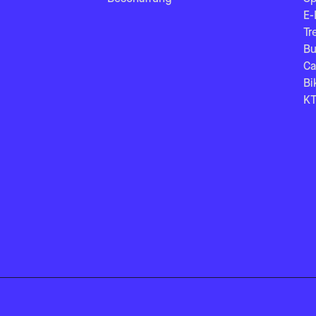
E-
Tr
Bu
Ca
Bi
KT