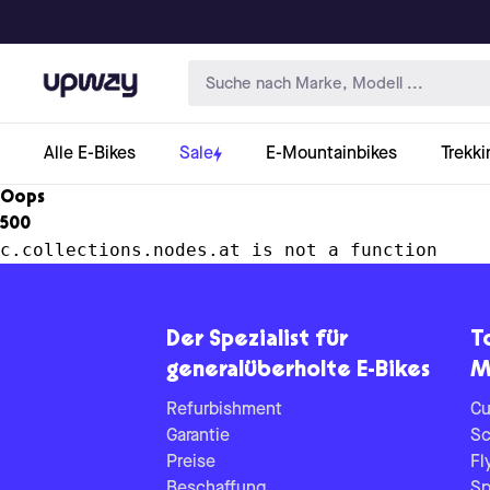
Upway
Alle E-Bikes
Sale
E-Mountainbikes
Trekki
Oops
500
c.collections.nodes.at is not a function
Der Spezialist für
T
generalüberholte E-Bikes
M
Refurbishment
Cu
Garantie
Sc
Preise
Fl
Beschaffung
Sp