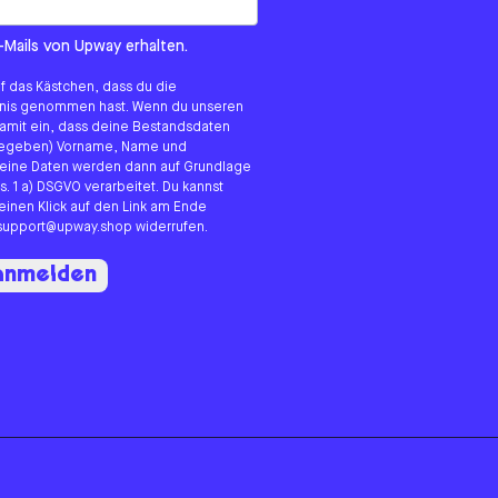
om us?
-Mails von Upway erhalten.
uf das Kästchen, dass du die
tnis genommen hast. Wenn du unseren
 damit ein, dass deine Bestandsdaten
angegeben) Vorname, Name und
eine Daten werden dann auf Grundlage
s. 1 a) DSGVO verarbeitet. Du kannst
 einen Klick auf den Link am Ende
n support@upway.shop widerrufen.
 anmelden