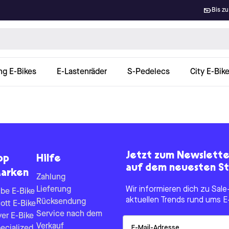
Bis zu
ng E-Bikes
E-Lastenräder
S-Pedelecs
City E-Bik
Jetzt zum Newslett
op
Hilfe
auf dem neuesten St
arken
Zahlung
Lieferung
Wir informieren dich zu Sa
be E-Bike
aktuellen Trends rund ums E
Rücksendung
ott E-Bike
Service nach dem
yer E-Bike
Email
Verkauf
ecialized