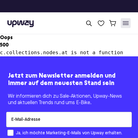
Upway
Oops
500
c.collections.nodes.at is not a function
Jetzt zum Newsletter anmelden und
immer auf dem neuesten Stand sein
Wir informieren dich zu Sale-Aktionen, Upway-News
und aktuellen Trends rund ums E-Bike.
Email
How would you like to hear from us?
Ja, ich möchte Marketing-E-Mails von Upway erhalten.