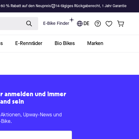
 60 % Rabatt auf den Neupreis
14-tägiges Rückgaberecht, 1 Jahr Garantie
E-Bike Finder
DE
es
E-Rennräder
Bio Bikes
Marken
er anmelden und immer
and sein
le-Aktionen, Upway-News und
-Bike.