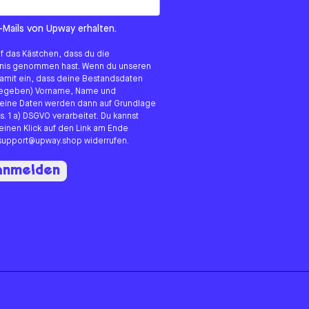
om us?
-Mails von Upway erhalten.
uf das Kästchen, dass du die
tnis genommen hast. Wenn du unseren
 damit ein, dass deine Bestandsdaten
angegeben) Vorname, Name und
eine Daten werden dann auf Grundlage
s. 1 a) DSGVO verarbeitet. Du kannst
 einen Klick auf den Link am Ende
n support@upway.shop widerrufen.
 anmelden