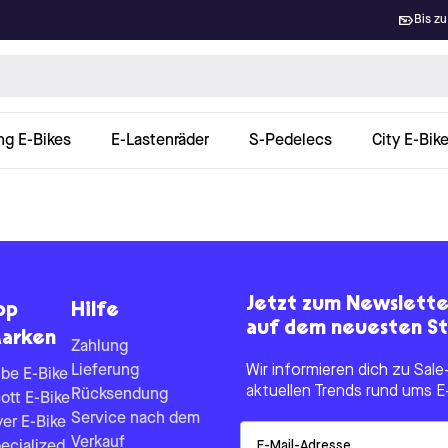
Bis zu
ng E-Bikes
E-Lastenräder
S-Pedelecs
City E-Bik
Jetzt zum Newslett
op
Hilfe
auf dem neuesten St
arken
Zahlung
Lieferung
Wir informieren dich zu Sa
be E-Bike
aktuellen Trends rund ums E
Rücksendung
ott E-Bike
Service nach dem
yer E-Bike
Email
Verkauf
ecialized