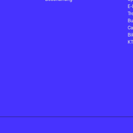
E-
Tr
Bu
Ca
Bi
KT