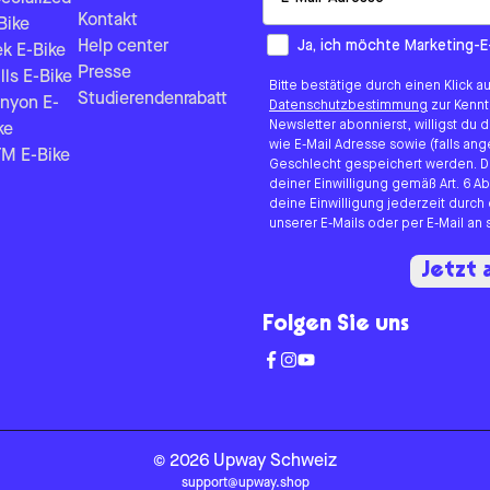
Kontakt
Bike
How would you like to hear fr
Ja, ich möchte Marketing-E
Help center
ek E-Bike
Presse
lls E-Bike
Bitte bestätige durch einen Klick a
Studierendenrabatt
nyon E-
Datenschutzbestimmung
zur Kenn
Newsletter abonnierst, willigst du
ke
wie E-Mail Adresse sowie (falls 
M E-Bike
Geschlecht gespeichert werden. D
deiner Einwilligung gemäß Art. 6 Ab
deine Einwilligung jederzeit durch
unserer E-Mails oder per E-Mail a
Jetzt
Folgen Sie uns
©
2026
Upway
Schweiz
support@upway.shop