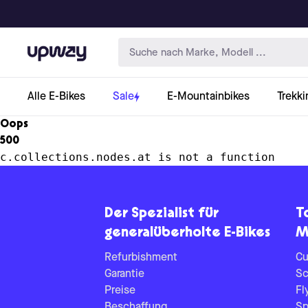
Upway
Alle E-Bikes
Sale
E-Mountainbikes
Trekki
Oops
500
c.collections.nodes.at is not a function
Der Spezialist für
T
generalüberholte E-Bikes
M
Refurbishment
Cu
Garantie
Sc
Preise
Fl
Beschaffung
Sp