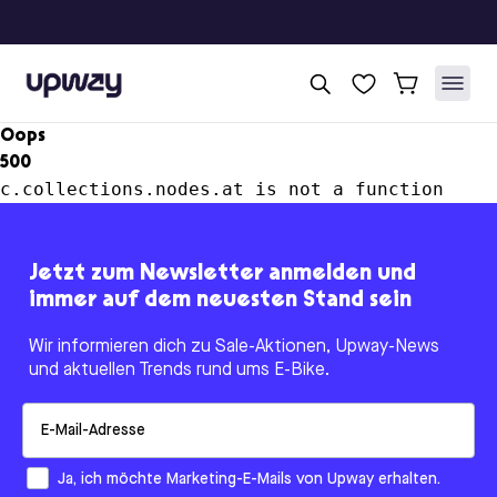
Upway
Oops
500
c.collections.nodes.at is not a function
Jetzt zum Newsletter anmelden und
immer auf dem neuesten Stand sein
Wir informieren dich zu Sale-Aktionen, Upway-News
und aktuellen Trends rund ums E-Bike.
Email
How would you like to hear from us?
Ja, ich möchte Marketing-E-Mails von Upway erhalten.