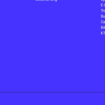
E-
Tr
Bu
Ca
Bi
KT