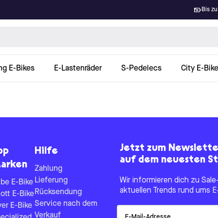
Bis zu
ng E-Bikes
E-Lastenräder
S-Pedelecs
City E-Bik
Jetzt zum Newslett
op
Hilfe
auf dem neuesten St
arken
Zahlung
Lieferung
Wir informieren dich zu Sa
be E-Bike
aktuellen Trends rund ums E
Rücksendung
ott E-Bike
Service nach dem
yer E-Bike
Email
Verkauf
ecialized