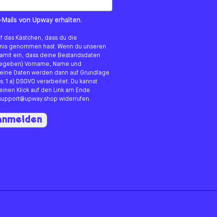
om us?
-Mails von Upway erhalten.
uf das Kästchen, dass du die
tnis genommen hast. Wenn du unseren
 damit ein, dass deine Bestandsdaten
angegeben) Vorname, Name und
eine Daten werden dann auf Grundlage
s. 1 a) DSGVO verarbeitet. Du kannst
 einen Klick auf den Link am Ende
n support@upway.shop widerrufen.
 anmelden