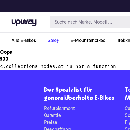
Upway
Alle E-Bikes
Sale
E-Mountainbikes
Trekki
Oops
500
c.collections.nodes.at is not a function
Der Spezialist für
T
generalüberholte E-Bikes
M
Refurbishment
Cu
Garantie
Sc
Preise
Fl
Beschaffung
Sp