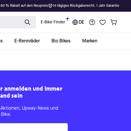
 60 % Rabatt auf den Neupreis
14-tägiges Rückgaberecht, 1 Jahr Garantie
E-Bike Finder
DE
es
E-Rennräder
Bio Bikes
Marken
er anmelden und immer
and sein
le-Aktionen, Upway-News und
-Bike.