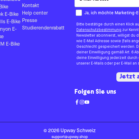
Kontakt
Bike
How would you like to hear fr
Ja, ich möchte Marketing-E
Help center
ek E-Bike
Presse
lls E-Bike
Bitte bestätige durch einen Klick a
Studierendenrabatt
nyon E-
Datenschutzbestimmung
zur Kenn
Newsletter abonnierst, willigst du
ke
wie E-Mail Adresse sowie (falls 
M E-Bike
Geschlecht gespeichert werden. D
deiner Einwilligung gemäß Art. 6 Ab
deine Einwilligung jederzeit durch
unserer E-Mails oder per E-Mail a
Jetzt
Folgen Sie uns
©
2026
Upway
Schweiz
support@upway.shop