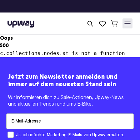
Upway
Oops
500
c.collections.nodes.at is not a function
Jetzt zum Newsletter anmelden und
immer auf dem neuesten Stand sein
Wir informieren dich zu Sale-Aktionen, Upway-News
und aktuellen Trends rund ums E-Bike.
Email
How would you like to hear from us?
Ja, ich möchte Marketing-E-Mails von Upway erhalten.