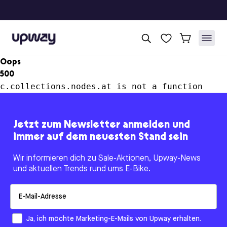
Upway
Oops
500
c.collections.nodes.at is not a function
Jetzt zum Newsletter anmelden und
immer auf dem neuesten Stand sein
Wir informieren dich zu Sale-Aktionen, Upway-News
und aktuellen Trends rund ums E-Bike.
Email
How would you like to hear from us?
Ja, ich möchte Marketing-E-Mails von Upway erhalten.