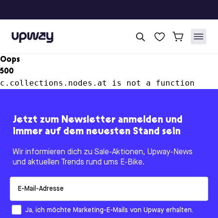
Upway
Oops
500
c.collections.nodes.at is not a function
Jetzt zum Newsletter anmelden und
immer auf dem neuesten Stand sein
Wir informieren dich zu Sale-Aktionen, Upway-News
und aktuellen Trends rund ums E-Bike.
Email
How would you like to hear from us?
Ja, ich möchte Marketing-E-Mails von Upway erhalten.