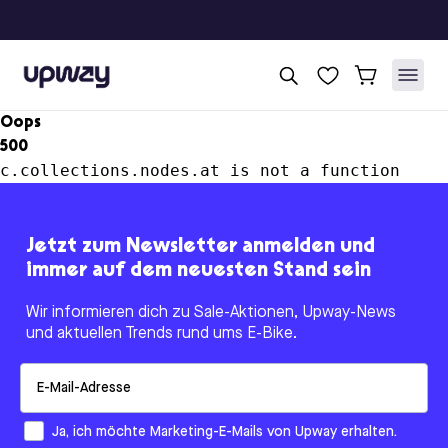
Upway
Oops
500
c.collections.nodes.at is not a function
Jetzt zum Newsletter anmelden und
immer auf dem neuesten Stand sein
Wir informieren dich zu Sale-Aktionen, Upway-News
und aktuellen Trends rund ums E-Bike.
Email
How would you like to hear from us?
Ja, ich möchte Marketing-E-Mails von Upway erhalten.