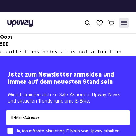
Upway
Oops
500
c.collections.nodes.at is not a function
Jetzt zum Newsletter anmelden und
immer auf dem neuesten Stand sein
Wir informieren dich zu Sale-Aktionen, Upway-News
und aktuellen Trends rund ums E-Bike.
Email
How would you like to hear from us?
Ja, ich möchte Marketing-E-Mails von Upway erhalten.