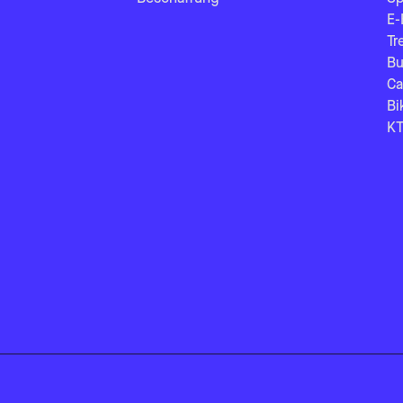
E-
Tr
Bu
Ca
Bi
KT