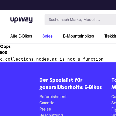
Upway
Alle E-Bikes
Sale
E-Mountainbikes
Trekki
Oops
500
c.collections.nodes.at is not a function
Der Spezialist für
T
generalüberholte E-Bikes
M
Refurbishment
Cu
Garantie
Sc
Preise
Fl
Beschaffung
Sp