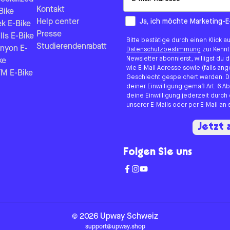
Kontakt
Bike
How would you like to hear fr
Ja, ich möchte Marketing-E
Help center
ek E-Bike
Presse
lls E-Bike
Bitte bestätige durch einen Klick a
Studierendenrabatt
nyon E-
Datenschutzbestimmung
zur Kenn
Newsletter abonnierst, willigst du
ke
wie E-Mail Adresse sowie (falls 
M E-Bike
Geschlecht gespeichert werden. D
deiner Einwilligung gemäß Art. 6 Ab
deine Einwilligung jederzeit durch
unserer E-Mails oder per E-Mail a
Jetzt
Folgen Sie uns
©
2026
Upway
Schweiz
support@upway.shop