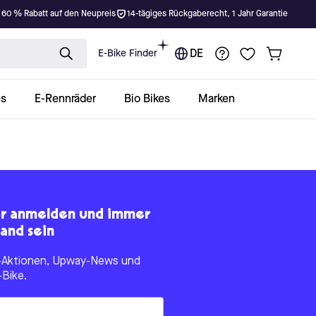
 60 % Rabatt auf den Neupreis
14-tägiges Rückgaberecht, 1 Jahr Garantie
E-Bike Finder
DE
es
E-Rennräder
Bio Bikes
Marken
er anmelden und immer
and sein
le-Aktionen, Upway-News und
-Bike.