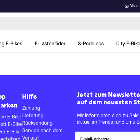
Bis zu
ng E-Bikes
E-Lastenräder
S-Pedelecs
City E-Bik
Jetzt zum Newslett
op
Hilfe
auf dem neuesten St
arken
Zahlung
Lieferung
Wir informieren dich zu Sa
be E-Bike
aktuellen Trends rund ums E
Rücksendung
ott E-Bike
Service nach dem
yer E-Bike
Email
Verkauf
ecialized