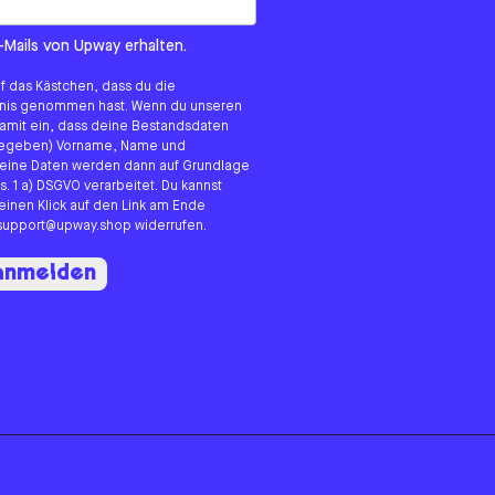
om us?
-Mails von Upway erhalten.
uf das Kästchen, dass du die
tnis genommen hast. Wenn du unseren
 damit ein, dass deine Bestandsdaten
angegeben) Vorname, Name und
eine Daten werden dann auf Grundlage
s. 1 a) DSGVO verarbeitet. Du kannst
 einen Klick auf den Link am Ende
n support@upway.shop widerrufen.
 anmelden