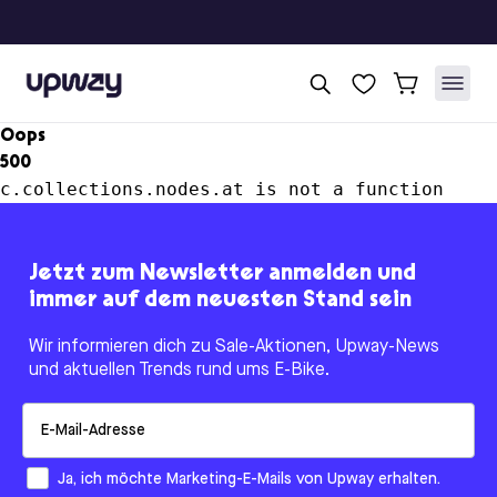
Upway
Oops
500
c.collections.nodes.at is not a function
Jetzt zum Newsletter anmelden und
immer auf dem neuesten Stand sein
Wir informieren dich zu Sale-Aktionen, Upway-News
und aktuellen Trends rund ums E-Bike.
Email
How would you like to hear from us?
Ja, ich möchte Marketing-E-Mails von Upway erhalten.