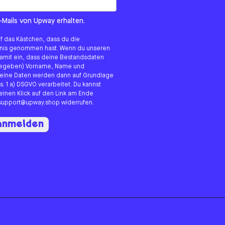
om us?
-Mails von Upway erhalten.
uf das Kästchen, dass du die
tnis genommen hast. Wenn du unseren
 damit ein, dass deine Bestandsdaten
angegeben) Vorname, Name und
eine Daten werden dann auf Grundlage
s. 1 a) DSGVO verarbeitet. Du kannst
 einen Klick auf den Link am Ende
n support@upway.shop widerrufen.
 anmelden