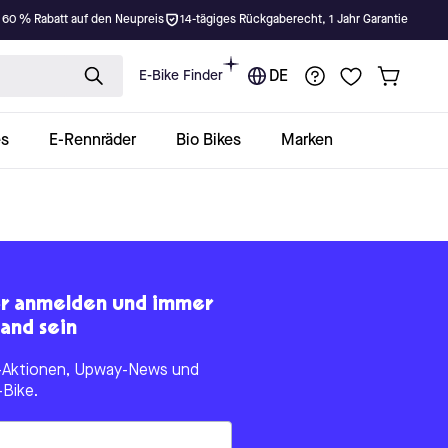
 60 % Rabatt auf den Neupreis
14-tägiges Rückgaberecht, 1 Jahr Garantie
E-Bike Finder
DE
es
E-Rennräder
Bio Bikes
Marken
er anmelden und immer
and sein
le-Aktionen, Upway-News und
-Bike.