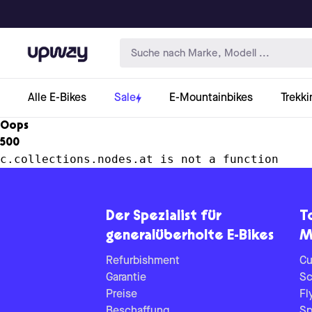
Upway
Alle E-Bikes
Sale
E-Mountainbikes
Trekki
Oops
500
c.collections.nodes.at is not a function
Der Spezialist für
T
generalüberholte E-Bikes
M
Refurbishment
Cu
Garantie
Sc
Preise
Fl
Beschaffung
Sp