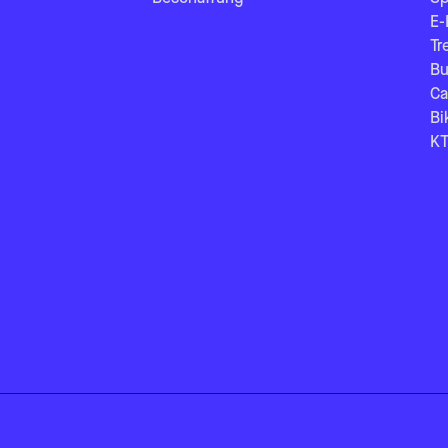
E-
Tr
Bu
Ca
Bi
KT