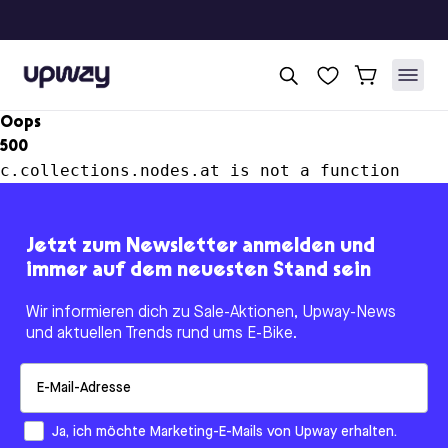
Upway
Oops
500
c.collections.nodes.at is not a function
Jetzt zum Newsletter anmelden und
immer auf dem neuesten Stand sein
Wir informieren dich zu Sale-Aktionen, Upway-News
und aktuellen Trends rund ums E-Bike.
Email
How would you like to hear from us?
Ja, ich möchte Marketing-E-Mails von Upway erhalten.