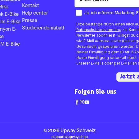
Kontakt
Bike
How would you like to hear fr
Ja, ich möchte Marketing-E
Help center
ek E-Bike
Presse
lls E-Bike
Bitte bestätige durch einen Klick a
Studierendenrabatt
nyon E-
Datenschutzbestimmung
zur Kenn
Newsletter abonnierst, willigst du
ke
wie E-Mail Adresse sowie (falls 
M E-Bike
Geschlecht gespeichert werden. D
deiner Einwilligung gemäß Art. 6 Ab
deine Einwilligung jederzeit durch
unserer E-Mails oder per E-Mail a
Jetzt
Folgen Sie uns
©
2026
Upway
Schweiz
support@upway.shop