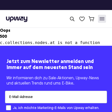
Upway
Oops
500
c.collections.nodes.at is not a function
Jetzt zum Newsletter anmelden und
immer auf dem neuesten Stand sein
Wir informieren dich zu Sale-Aktionen, Upway-News
und aktuellen Trends rund ums E-Bike.
Email
How would you like to hear from us?
Ja, ich möchte Marketing-E-Mails von Upway erhalten.