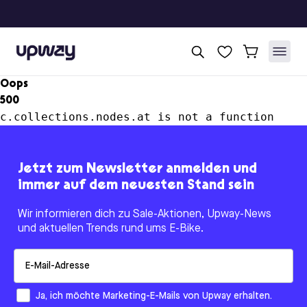
Upway
Oops
500
c.collections.nodes.at is not a function
Jetzt zum Newsletter anmelden und
immer auf dem neuesten Stand sein
Wir informieren dich zu Sale-Aktionen, Upway-News
und aktuellen Trends rund ums E-Bike.
Email
How would you like to hear from us?
Ja, ich möchte Marketing-E-Mails von Upway erhalten.