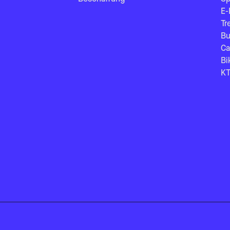
E-
Tr
Bu
Ca
Bi
KT