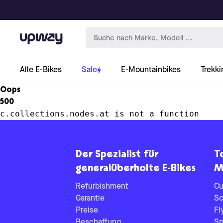
Upway
Alle E-Bikes
Sale
E-Mountainbikes
Trekki
Oops
500
c.collections.nodes.at is not a function
Der Spezialist für
T
generalüberholte E-Bikes
M
Refurbishment
Cu
Garantie
Sc
Preise
Fl
Beschaffung
Sp