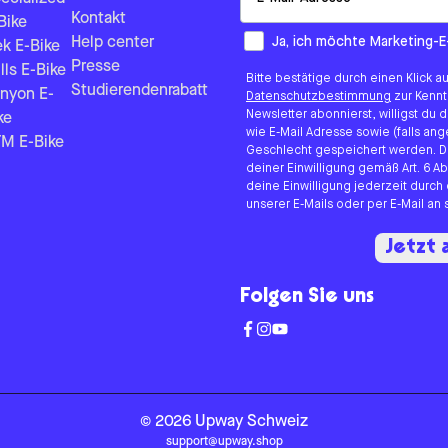
Kontakt
Bike
How would you like to hear fr
Ja, ich möchte Marketing-E
Help center
ek E-Bike
Presse
lls E-Bike
Bitte bestätige durch einen Klick a
Studierendenrabatt
nyon E-
Datenschutzbestimmung
zur Kenn
Newsletter abonnierst, willigst du
ke
wie E-Mail Adresse sowie (falls 
M E-Bike
Geschlecht gespeichert werden. D
deiner Einwilligung gemäß Art. 6 Ab
deine Einwilligung jederzeit durch
unserer E-Mails oder per E-Mail a
Jetzt
Folgen Sie uns
©
2026
Upway
Schweiz
support@upway.shop