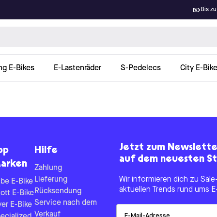
Bis zu
ng E-Bikes
E-Lastenräder
S-Pedelecs
City E-Bik
Jetzt zum Newslett
op
Hilfe
auf dem neuesten St
arken
Zahlung
Lieferung
Wir informieren dich zu Sa
be E-Bike
aktuellen Trends rund ums E
Rücksendung
ott E-Bike
Service nach dem
yer E-Bike
Email
Verkauf
ecialized