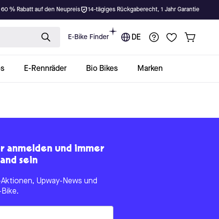
 60 % Rabatt auf den Neupreis
14-tägiges Rückgaberecht, 1 Jahr Garantie
E-Bike Finder
DE
es
E-Rennräder
Bio Bikes
Marken
er anmelden und immer
and sein
le-Aktionen, Upway-News und
-Bike.