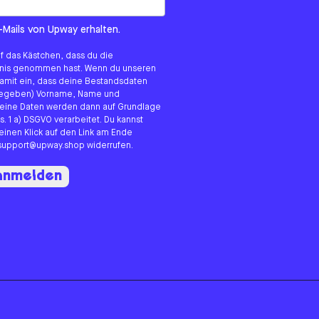
om us?
-Mails von Upway erhalten.
uf das Kästchen, dass du die
tnis genommen hast. Wenn du unseren
 damit ein, dass deine Bestandsdaten
angegeben) Vorname, Name und
eine Daten werden dann auf Grundlage
s. 1 a) DSGVO verarbeitet. Du kannst
 einen Klick auf den Link am Ende
n support@upway.shop widerrufen.
 anmelden