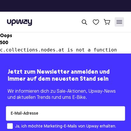
Upway
Oops
500
c.collections.nodes.at is not a function
Jetzt zum Newsletter anmelden und
immer auf dem neuesten Stand sein
Wir informieren dich zu Sale-Aktionen, Upway-News
und aktuellen Trends rund ums E-Bike.
Email
How would you like to hear from us?
Ja, ich möchte Marketing-E-Mails von Upway erhalten.